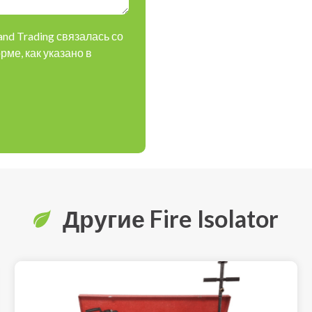
and Trading связалась со
ме, как указано в
Другие Fire Isolator