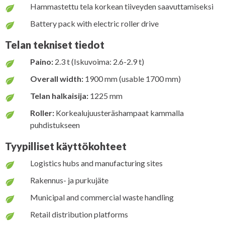
Hammastettu tela korkean tiiveyden saavuttamiseksi
Battery pack with electric roller drive
Telan tekniset tiedot
Paino:
2.3 t (Iskuvoima: 2.6-2.9 t)
Overall width:
1900 mm (usable 1700 mm)
Telan halkaisija:
1225 mm
Roller:
Korkealujuusteräshampaat kammalla
puhdistukseen
Tyypilliset käyttökohteet
Logistics hubs and manufacturing sites
Rakennus- ja purkujäte
Municipal and commercial waste handling
Retail distribution platforms