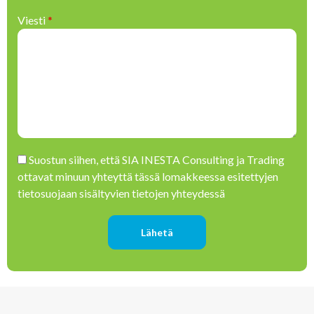
Viesti
*
Please leave this field empty.
Suostun siihen, että SIA INESTA Consulting ja Trading
ottavat minuun yhteyttä tässä lomakkeessa esitettyjen
tietosuojaan sisältyvien tietojen yhteydessä