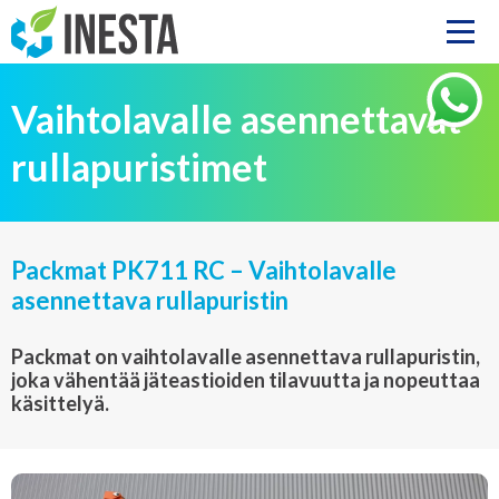
Vaihtolavalle asennettavat
rullapuristimet
Packmat PK711 RC – Vaihtolavalle
asennettava rullapuristin
Packmat on vaihtolavalle asennettava rullapuristin,
joka vähentää jäteastioiden tilavuutta ja nopeuttaa
käsittelyä.