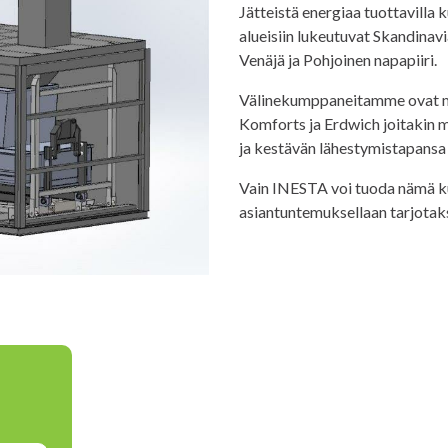
Jätteistä energiaa tuottavilla
alueisiin lukeutuvat Skandinavi
Venäjä ja Pohjoinen napapiiri.
Välinekumppaneitamme ovat ma
Komforts ja Erdwich joitakin m
ja kestävän lähestymistapansa 
Vain INESTA voi tuoda nämä ku
asiantuntemuksellaan tarjotaks