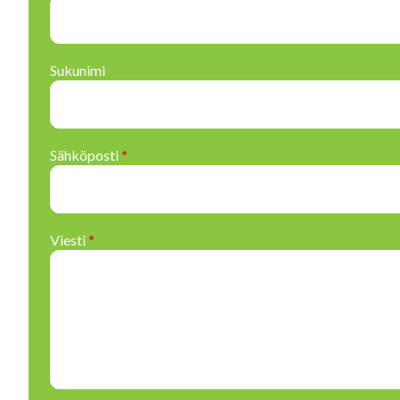
Sukunimi
Sähköposti
*
Viesti
*