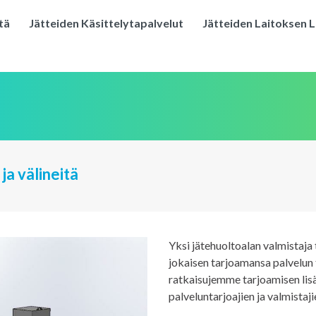
tä
Jätteiden Käsittelytapalvelut
Jätteiden Laitoksen L
ja välineitä
Yksi jätehuoltoalan valmistaja 
jokaisen tarjoamansa palvelun
ratkaisujemme tarjoamisen lis
palveluntarjoajien ja valmistaj