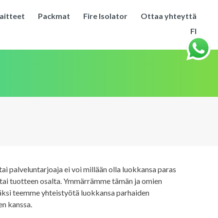
aitteet
Packmat
Fire Isolator
Ottaa yhteyttä
FI
tai palveluntarjoaja ei voi millään olla luokkansa paras
 tai tuotteen osalta. Ymmärrämme tämän ja omien
äksi teemme yhteistyötä luokkansa parhaiden
ien kanssa.