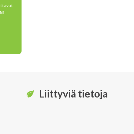
ottavat
an
Liittyviä tietoja