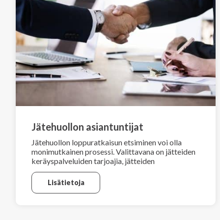
Jätehuollon asiantuntijat
Jätehuollon loppuratkaisun etsiminen voi olla
monimutkainen prosessi. Valittavana on jätteiden
keräyspalveluiden tarjoajia, jätteiden
keräysvälineiden valmistajia, jätteiden
lajittelijoita, jätteistä energiaa tuottavia yhtiöitä
Lisätietoja
jne.