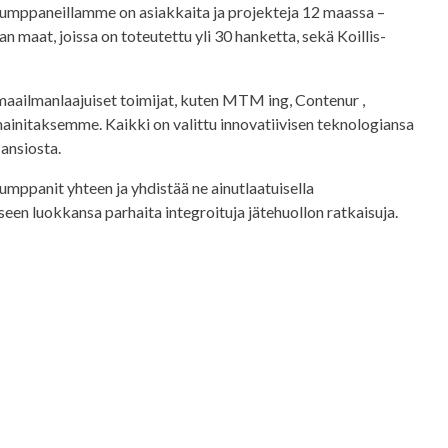
 kumppaneillamme on asiakkaita ja projekteja 12 maassa –
an maat, joissa on toteutettu yli 30 hanketta, sekä Koillis-
ailmanlaajuiset toimijat, kuten MTM ing, Contenur ,
ainitaksemme. Kaikki on valittu innovatiivisen teknologiansa
ansiosta.
mppanit yhteen ja yhdistää ne ainutlaatuisella
een luokkansa parhaita integroituja jätehuollon ratkaisuja.