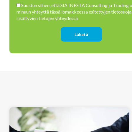
Please leave this field empty.
Suostun siihen, että SIA INESTA Consulting ja Trading 
minuun yhteyttä tässä lomakkeessa esitettyjen tietosuoja
sisältyvien tietojen yhteydessä