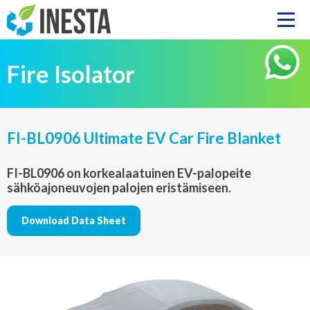
Fire Isolator
FI-BL0906 Ultimate EV Car Fire Blanket
FI-BL0906 on korkealaatuinen EV-palopeite
sähköajoneuvojen palojen eristämiseen.
Download Data Sheet