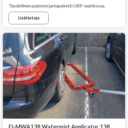
Täydellinen palontorjuntapaketti GRP-laatikossa.
Lisätietoja
FI-MWA138 Watermist Applicator 138