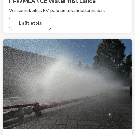
FI-WMLANCE Watermist Lance
Vesisumukeihäs EV-palojen tukahduttamiseen.
Lisätietoja