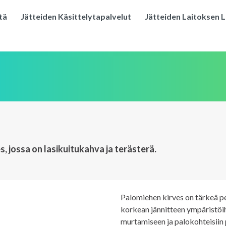
tä
Jätteiden Käsittelytapalvelut
Jätteiden Laitoksen L
 jossa on lasikuitukahva ja terästerä.
Palomiehen kirves on tärkeä pel
korkean jännitteen ympäristöihi
murtamiseen ja palokohteisiin