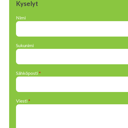
Kyselyt
Nimi
Sukunimi
Sähköposti
*
Viesti
*