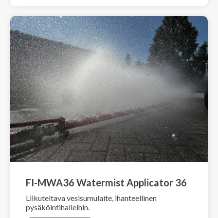
FI-MWA36 Watermist Applicator 36
Liikuteltava vesisumulaite, ihanteellinen
pysäköintihalleihin.