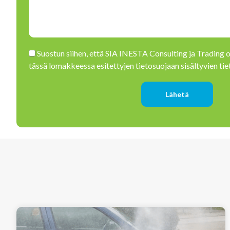
Please leave this field empty.
Suostun siihen, että SIA INESTA Consulting ja Trading 
tässä lomakkeessa esitettyjen tietosuojaan sisältyvien ti