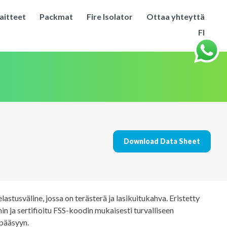
aitteet
Packmat
Fire Isolator
Ottaa yhteyttä
FI
Download Data Sheet
astusväline, jossa on terästerä ja lasikuitukahva. Eristetty
n ja sertifioitu FSS-koodin mukaisesti turvalliseen
 pääsyyn.