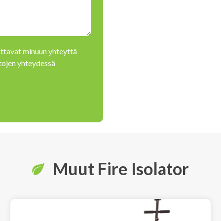
ottavat minuun yhteyttä
etojen yhteydessä
Muut Fire Isolator