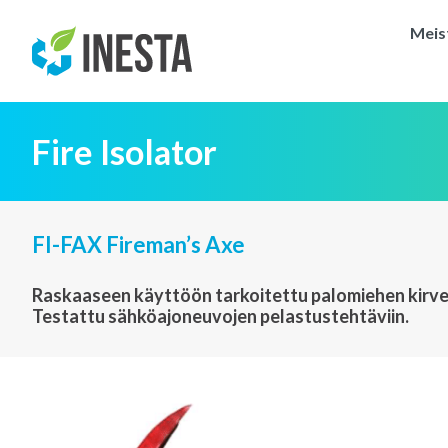
Meis
Fire Isolator
FI-FAX Fireman’s Axe
Raskaaseen käyttöön tarkoitettu palomiehen kirves,
Testattu sähköajoneuvojen pelastustehtäviin.